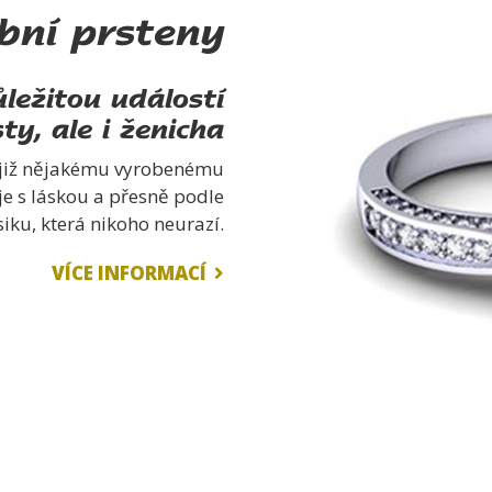
bní prsteny
ležitou událostí
ty, ale i ženicha
lu již nějakému vyrobenému
je s láskou a přesně podle
siku, která nikoho neurazí.
VÍCE INFORMACÍ