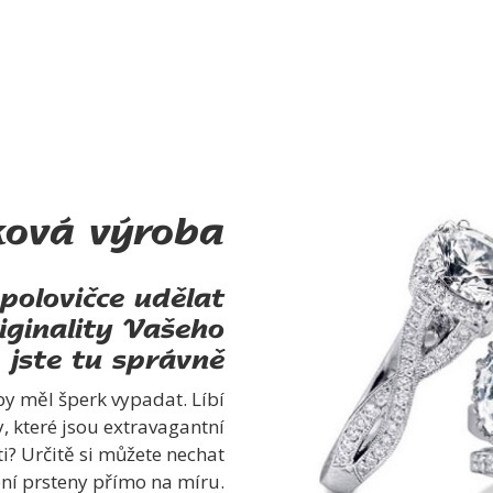
ová výroba
polovičce udělat
iginality Vašeho
 jste tu správně
by měl šperk vypadat. Líbí
, které jsou extravagantní
ti? Určitě si můžete nechat
bní prsteny přímo na míru.