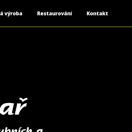
á výroba
Restaurování
Kontakt
ař
ubních a