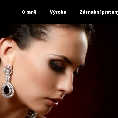
Skip
to
O mně
Výroba
Zásnubní prsten
content