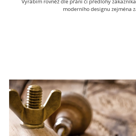
Vyrábím rovněž dle přání či předlohy zákazníka
moderního designu zejména zá