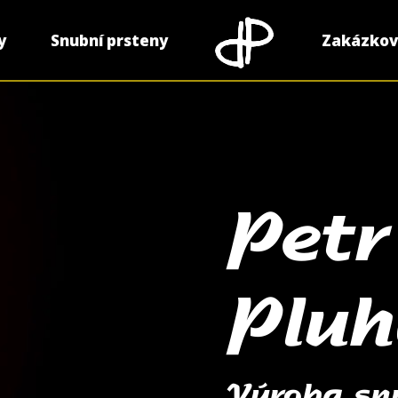
y
Snubní prsteny
Zakázkov
Petr
Pluh
Výroba sn