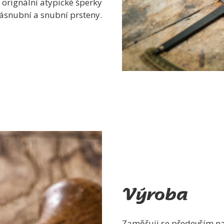
 orignální atypické šperky
snubní a snubní prsteny.
Výroba
Zaměřuji se především n