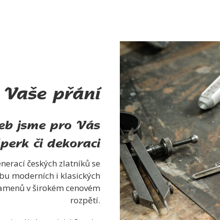
 Vaše přání
žeb jsme pro Vás
šperk či dekoraci
nerací českých zlatníků se
obu moderních i klasických
 kamenů v širokém cenovém
rozpětí.