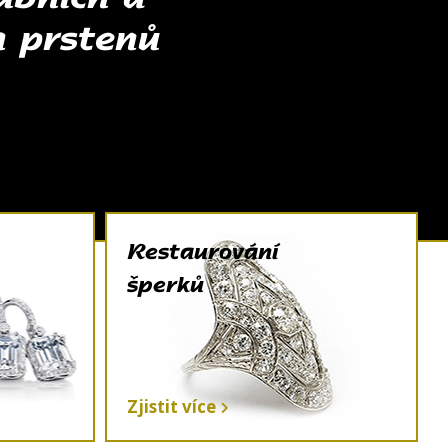
h prstenů
Restaurování
šperků
Zjistit více