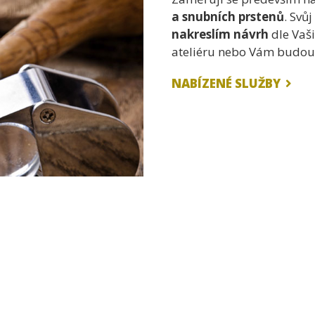
a snubních prstenů
. Svů
nakreslím návrh
dle Vaš
ateliéru nebo Vám budou
NABÍZENÉ SLUŽBY