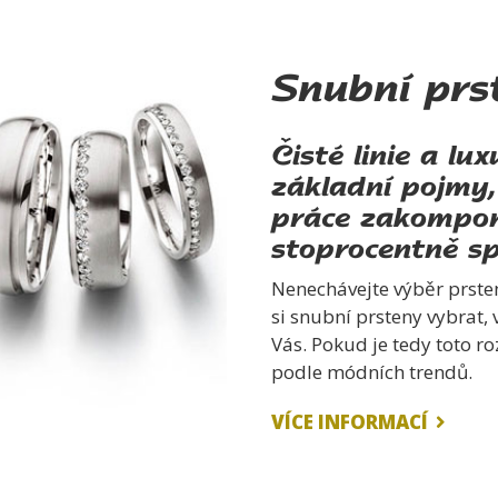
Snubní prs
Čisté linie a lu
základní pojmy,
práce zakompon
stoprocentně sp
Nenechávejte výběr prsten
si snubní prsteny vybrat, 
Vás. Pokud je tedy toto r
podle módních trendů.
VÍCE INFORMACÍ