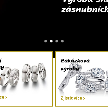
zásnubníc
í
Zakázková
ny
výroba
íce
Zjistit více