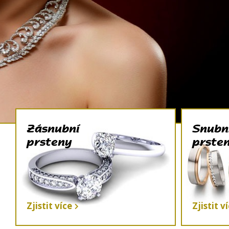
Zásnubní
Snubn
prsteny
prste
Zjistit více
Zjistit v