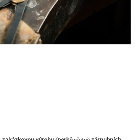
a
zakázkovou výrobu šperků
včetně
zásnubních